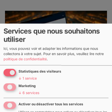
Services que nous souhaitons
utiliser
Ici, vous pouvez voir et adapter les informations que nous
collectons à votre sujet.
Pour en savoir plus, veuillez lire notre
politique de confidentialité
.
Statistiques des visiteurs
↓
1
service
Marketing
↓
6
services
Entrepôt de données IA de
CrewBrain : analysez facilement
Activer ou désactiver tous les services
les données de votre entreprise
Utilisez ce commutateur pour activer ou désactiver tous les