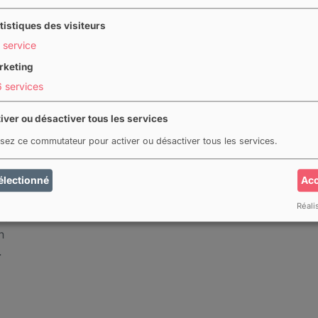
tistiques des visiteurs
service
rketing
6
services
iver ou désactiver tous les services
lisez ce commutateur pour activer ou désactiver tous les services.
électionné
Acc
on
Réali
ne
n
.