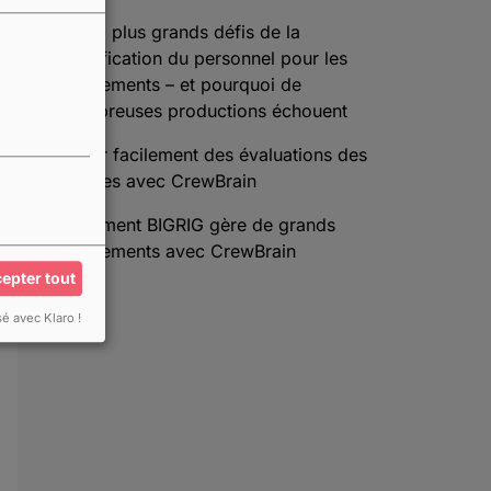
Les 3 plus grands défis de la
planification du personnel pour les
événements – et pourquoi de
nombreuses productions échouent
Créer facilement des évaluations des
risques avec CrewBrain
Comment BIGRIG gère de grands
événements avec CrewBrain
epter tout
sé avec Klaro !