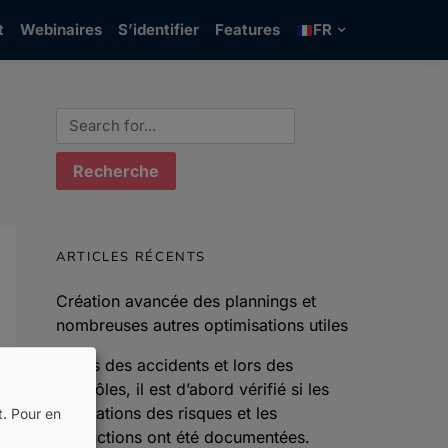
t
Webinaires
S’identifier
Features
FR
Search for:
ARTICLES RÉCENTS
Création avancée des plannings et
nombreuses autres optimisations utiles
Après des accidents et lors des
contrôles, il est d’abord vérifié si les
évaluations des risques et les
t.
Pour en
instructions ont été documentées.