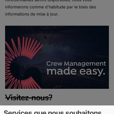
informerons comme d'habitude par le biais des
informations de mise à jour.
Visitez-nous?
…nous voulions en fait vous inviter à notre stand au
Services que nous souhaitons