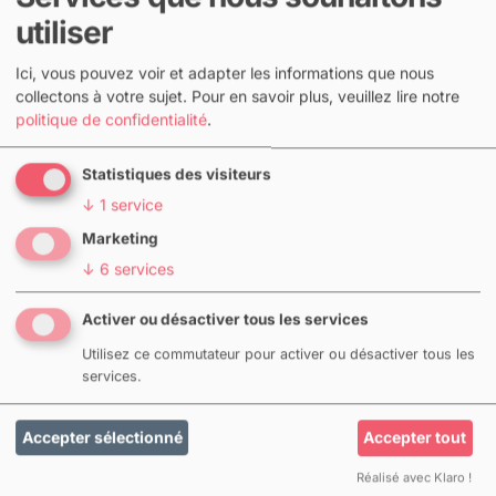
salon Prolight + Sound à Francfort, afin que vous
utiliser
puissiez vous faire une première impression sur
Ici, vous pouvez voir et adapter les informations que nous
CrewBrain. Cependant, en raison du nouveau
collectons à votre sujet.
Pour en savoir plus, veuillez lire notre
Coronavirus Covid-19, le salon a été reporté au mois
politique de confidentialité
.
de mai et entre-temps, il a malheureusement été
complètement annulé.
Statistiques des visiteurs
↓
1
service
Mais aussi indépendamment du salon, nous sommes
Marketing
à votre disposition pour toute question et nous
↓
6
services
attendons avec impatience vos commentaires sur
CrewBrain, le nouveau layout et les nouvelles
Activer ou désactiver tous les services
fonctionnalités que nous proposerons dans les
Utilisez ce commutateur pour activer ou désactiver tous les
prochaines versions. Et bien sûr, nous nous
services.
réjouissons déjà de Prolight + Sound 2021, qui, nous
l'espérons, se déroulera à nouveau comme prévu du
Accepter sélectionné
Accepter tout
13 au 16 mars 2021 à Francfort.
Réalisé avec Klaro !