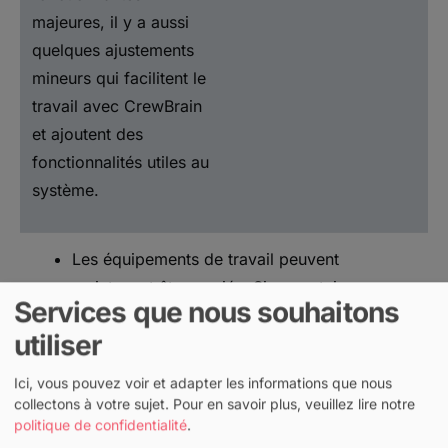
majeures, il y a aussi
quelques ajustements
mineurs qui facilitent le
travail avec CrewBrain
et ajoutent des
fonctionnalités utiles au
système.
Les équipements de travail peuvent
maintenant être copiés. Si un certain
Services que nous souhaitons
équipement de travail est délivré plusieurs
utiliser
fois à un employé, un modèle peut être créé
et copié une fois. Ensuite, seules des
Ici, vous pouvez voir et adapter les informations que nous
informations spécifiques telles que le numéro
collectons à votre sujet.
Pour en savoir plus, veuillez lire notre
politique de confidentialité
.
de série doivent être adaptées.