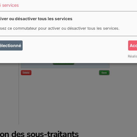
nnel pour les tâches correspondantes.
6
services
iver ou désactiver tous les services
lisez ce commutateur pour activer ou désactiver tous les services.
électionné
Acc
Réali
ion des sous-traitants