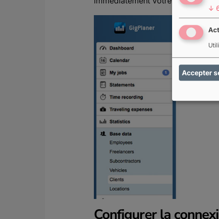
immédiatement votre propre perso
↓
Act
Uti
Accepter s
Configurer la connex