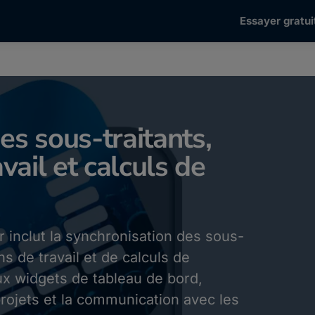
Essayer gratui
es sous-traitants,
vail et calculs de
r inclut la synchronisation des sous-
ons de travail et de calculs de
x widgets de tableau de bord,
projets et la communication avec les