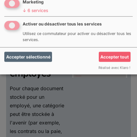
Marketing
↓
6
services
Activer ou désactiver tous les services
Utilisez ce commutateur pour activer ou désactiver tous les
services.
Documents
Accepter sélectionné
Accepter tout
pour les
Réalisé avec Klaro !
employés
Pour chaque document
stocké pour un
employé, une catégorie
peut être stockée à
l'avenir (par exemple,
les contrats ou la paie,