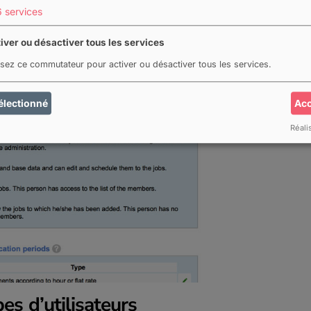
6
services
iver ou désactiver tous les services
lisez ce commutateur pour activer ou désactiver tous les services.
électionné
Acc
Réali
es d’utilisateurs