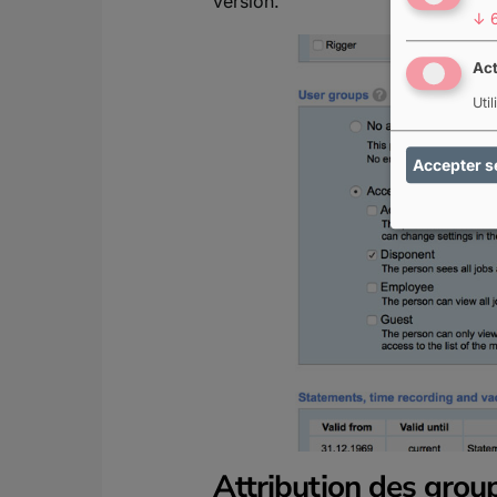
version.
↓
Act
Uti
Accepter s
Attribution des group