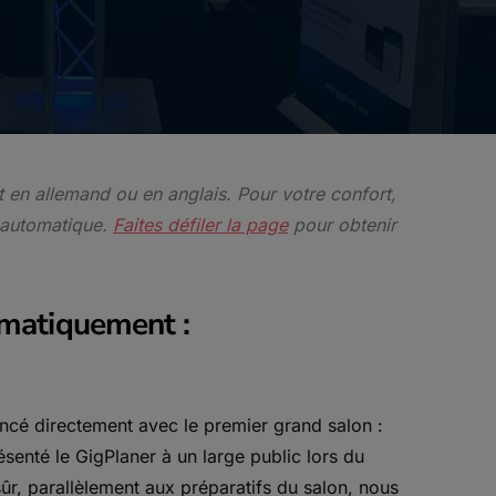
nt en allemand ou en anglais. Pour votre confort,
 automatique.
Faites défiler la page
pour obtenir
omatiquement :
cé directement avec le premier grand salon :
ésenté le GigPlaner à un large public lors du
ûr, parallèlement aux préparatifs du salon, nous