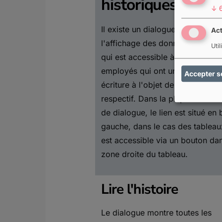
historiques
↓
Il existe un dialogue spécial pou
Act
l'affichage des données historiq
Uti
qui est accessible à tous les
employés qui ont un accès en
Accepter s
écriture à l'objet de données
respectif. Dans la plupart des bo
de dialogue, le lien est situé en 
gauche, dans le cas des tableaux
est accessible via un bouton dan
zone droite du tableau.
Lire l'histoire
Le dialogue montre toutes les