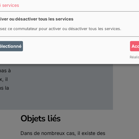
6
services
r
iver ou désactiver tous les services
ues,
lisez ce commutateur pour activer ou désactiver tous les services.
électionné
Acc
Réali
îtes
bas à
, il
s la
Objets liés
Dans de nombreux cas, il existe des