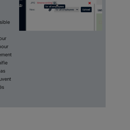
sible
our
pour
ement
ifie
pas
uvent
és