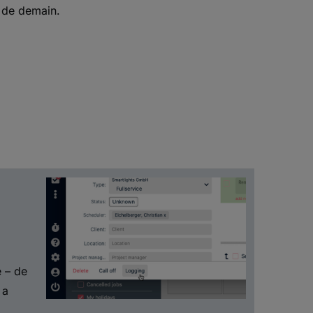
r de demain.
 – de
 a