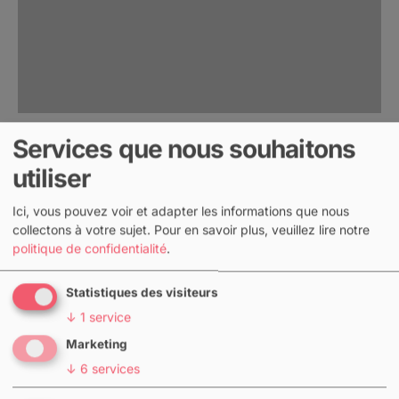
Comment CrewBrain vous aide à
Services que nous souhaitons
planifier votre Parade de
utiliser
Carnaval
Ici, vous pouvez voir et adapter les informations que nous
collectons à votre sujet.
Pour en savoir plus, veuillez lire notre
3. mars 2025
politique de confidentialité
.
Le carnaval est une période excitante, mais aussi
exigeante – surtout pour les organisateurs
Statistiques des visiteurs
d’événements qui doivent coordonner de grandes
↓
1
service
équipes, les costumes, les mesures de sécurité et la
Marketing
logistique.…
↓
6
services
Voir le blog post